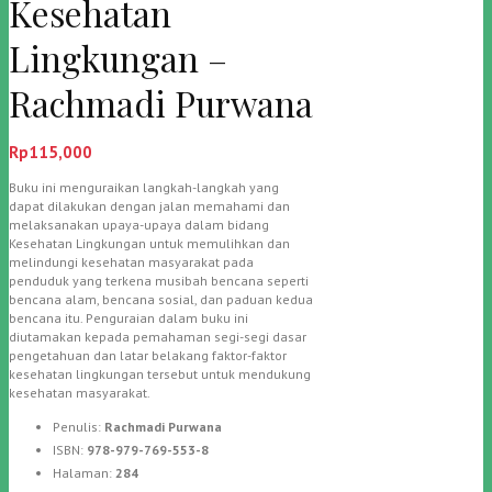
Kesehatan
Lingkungan –
Rachmadi Purwana
Rp
115,000
Buku ini menguraikan langkah-langkah yang
dapat dilakukan dengan jalan memahami dan
melaksanakan upaya-upaya dalam bidang
Kesehatan Lingkungan untuk memulihkan dan
melindungi kesehatan masyarakat pada
penduduk yang terkena musibah bencana seperti
bencana alam, bencana sosial, dan paduan kedua
bencana itu. Penguraian dalam buku ini
diutamakan kepada pemahaman segi-segi dasar
pengetahuan dan latar belakang faktor-faktor
kesehatan lingkungan tersebut untuk mendukung
kesehatan masyarakat.
Penulis:
Rachmadi Purwana
ISBN:
978-979-769-553-8
Halaman:
284