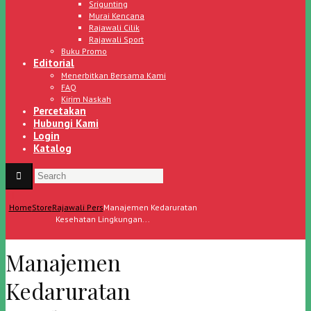
Srigunting
Murai Kencana
Rajawali Cilik
Rajawali Sport
Buku Promo
Editorial
Menerbitkan Bersama Kami
FAQ
Kirim Naskah
Percetakan
Hubungi Kami
Login
Katalog
Home
Store
Rajawali Pers
Manajemen Kedaruratan
Kesehatan Lingkungan...
Manajemen
Kedaruratan