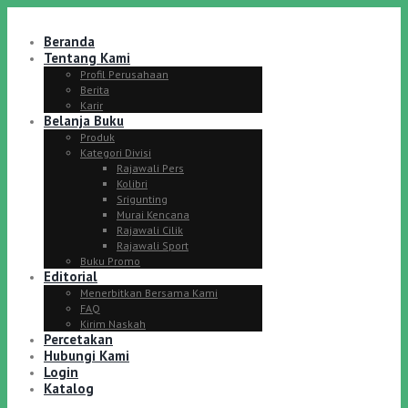
Beranda
Tentang Kami
Profil Perusahaan
Berita
Karir
Belanja Buku
Produk
Kategori Divisi
Rajawali Pers
Kolibri
Srigunting
Murai Kencana
Rajawali Cilik
Rajawali Sport
Buku Promo
Editorial
Menerbitkan Bersama Kami
FAQ
Kirim Naskah
Percetakan
Hubungi Kami
Login
Katalog