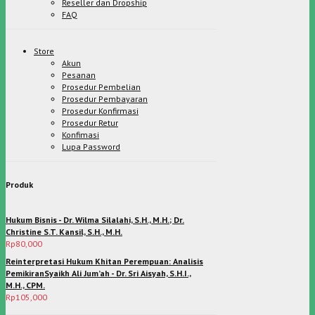
Reseller dan Dropship
FAQ
Store
Akun
Pesanan
Prosedur Pembelian
Prosedur Pembayaran
Prosedur Konfirmasi
Prosedur Retur
Konfimasi
Lupa Password
Produk
Hukum Bisnis - Dr. Wilma Silalahi, S.H., M.H.; Dr.
Christine S.T. Kansil, S.H., M.H.
Rp
80,000
Reinterpretasi Hukum Khitan Perempuan: Analisis
PemikiranSyaikh Ali Jum’ah - Dr. Sri Aisyah, S.H.I.,
M.H., CPM.
Rp
105,000