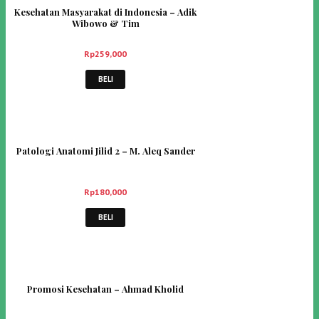
Kesehatan Masyarakat di Indonesia – Adik
Wibowo & Tim
Rp
259,000
BELI
Patologi Anatomi Jilid 2 – M. Aleq Sander
Rp
180,000
BELI
Promosi Kesehatan – Ahmad Kholid