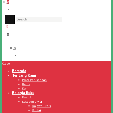
0
0
Close
Beranda
Tentang Kami
Profil Perusahaan
Berita
Karir
Belanja Buku
Produk
Kategori Divisi
Rajawali Pers
Kolibri