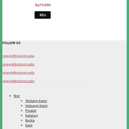
Rp
70,000
BELI
FOLLOW US
rajagrafindopersada
rajagrafindopersada
rajagrafindopersada
rajagrafindopersada
find
Tentang Kami
Hubungi Kami
Produk
Katalog
Berita
Karir