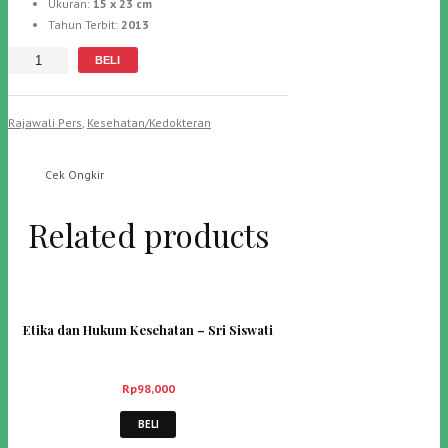
Ukuran:
15 x 23 cm
Tahun Terbit:
2013
Jumlah
BELI
Rajawali Pers
,
Kesehatan/Kedokteran
Cek Ongkir
Related products
Etika dan Hukum Kesehatan – Sri Siswati
Rp
98,000
BELI