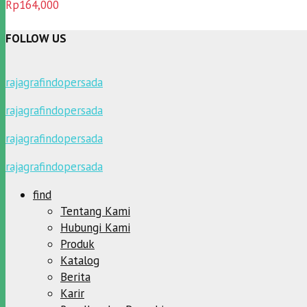
Dinilai
5.00
Rp
164,000
dari 5
FOLLOW US
rajagrafindopersada
rajagrafindopersada
rajagrafindopersada
rajagrafindopersada
find
Tentang Kami
Hubungi Kami
Produk
Katalog
Berita
Karir