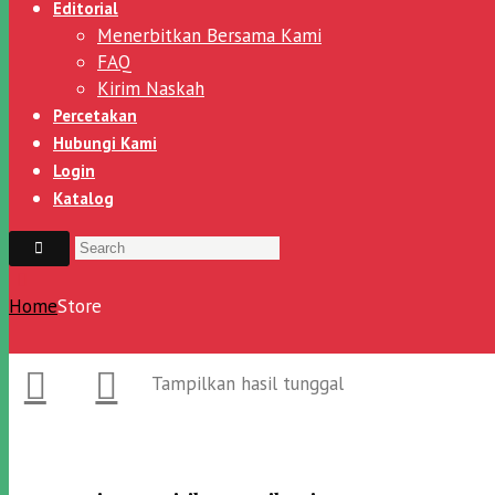
Editorial
Menerbitkan Bersama Kami
FAQ
Kirim Naskah
Percetakan
Hubungi Kami
Login
Katalog
Home
Store
Tampilkan hasil tunggal