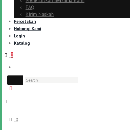
Menerbitkan Bersama Kami
FAQ
Kirim Naskah
Percetakan
Hubungi Kami
Login
Katalog
0
0