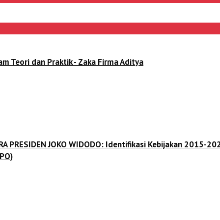
ori dan Praktik - Zaka Firma Aditya
 ERA PRESIDEN JOKO WIDODO: Identifikasi Kebijakan 2015-202
(PO)