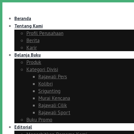
Beranda
Tentang Kami
Profil Perusahaan
Berita
Karir
Belanja Buku
Produk
Kategori Divisi
Rajawali Pers
Kolibri
Srigunting
Murai Kencana
Rajawali Cilik
Rajawali Sport
Buku Promo
Editorial