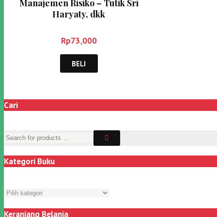
Manajemen Risiko – Tutik Sri
Haryaty, dkk
Rp
73,000
BELI
Cari
Kategori Buku
Keranjang Belanja