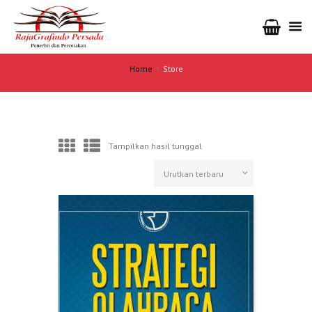
Home
Store
Tampilkan hasil tunggal