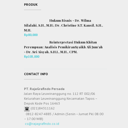
PRODUK
Hukum Bisnis - Dr. Wilma
Silalahi, S.H., M.H.; Dr. Christine S.T. Kansil, S.H.,
M.H.
Rp
80,000
Reinterpretasi Hukum Khitan
Perempuan: Analisis PemikiranSyaikh Ali Jum’ah
- Dr. Sri Aisyah, S.H.I., M.H., CPM.
Rp
105,000
CONTACT INFO
PT. RajaGrafindo Persada
Jalan Raya Leuwinanggung no. 112 RT 002/06
Kelurahan Leuwinanggung Kecamatan Tapos –
Depok Kode Pos 16463
(021)84311162
0812-8247-4885 / Admin (Senin – Jumat Pkl 08.00
– 17.00 WIB)
cs@rajagrafindo.co.id