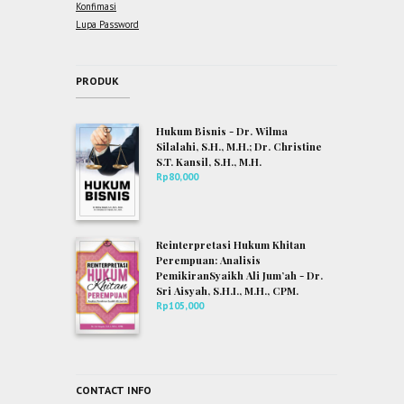
Konfimasi
Lupa Password
PRODUK
Hukum Bisnis - Dr. Wilma
Silalahi, S.H., M.H.; Dr. Christine
S.T. Kansil, S.H., M.H.
Rp
80,000
Reinterpretasi Hukum Khitan
Perempuan: Analisis
PemikiranSyaikh Ali Jum’ah - Dr.
Sri Aisyah, S.H.I., M.H., CPM.
Rp
105,000
CONTACT INFO