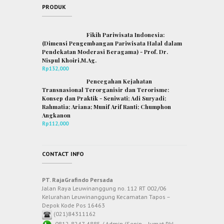
PRODUK
Fikih Pariwisata Indonesia:
(Dimensi Pengembangan Pariwisata Halal dalam
Pendekatan Moderasi Beragama) - Prof. Dr.
Nispul Khoiri,M.Ag.
Rp
132,000
Pencegahan Kejahatan
Transnasional Terorganisir dan Terorisme:
Konsep dan Praktik - Seniwati; Adi Suryadi;
Rahmatia; Ariana; Munif Arif Ranti; Chumphon
Angkanon
Rp
112,000
CONTACT INFO
PT. RajaGrafindo Persada
Jalan Raya Leuwinanggung no. 112 RT 002/06
Kelurahan Leuwinanggung Kecamatan Tapos –
Depok Kode Pos 16463
(021)84311162
0812-8247-4885 / Admin (Senin – Jumat Pkl