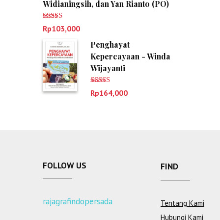
Widianingsih, dan Yan Rianto (PO)
Dinilai
5.00
Rp
103,000
dari 5
Penghayat
Kepercayaan - Winda
Wijayanti
Dinilai
5.00
Rp
164,000
dari 5
FOLLOW US
FIND
rajagrafindopersada
Tentang Kami
Hubungi Kami