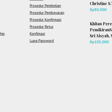
Christine S.
Prosedur Pembelian
Rp
80,000
Prosedur Pembayaran
Prosedur Konfirmasi
Khitan Pere
Prosedur Retur
PemikiranSy
hip
Konfimasi
Sri Aisyah, 
Lupa Password
Rp
105,000