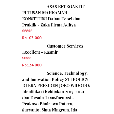
ASAS RETROAKTIF
PUTUSAN MAHKAMAH
KONSTITUSI Dalam Teori dan
Praktik - Zaka Firma Aditya
Dinilai
5.00
Rp
103,000
dari 5
Customer Services
Excellent - Kasmir
Dinilai
5.00
Rp
124,000
dari 5
Science, Technology,
and Innovation Policy STI POLICY
DI ERA PRESIDEN JOKO WIDODO:
Identifikasi Kebijakan 2015-2021
dan Desain Transformasi -
Prakoso Bhairawa Putera,
Suryanto, Sinta Ningrum, Ida