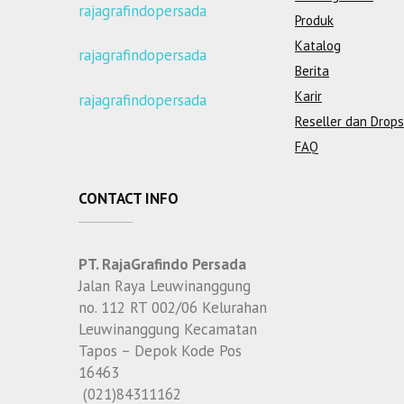
rajagrafindopersada
Produk
Katalog
rajagrafindopersada
Berita
Karir
rajagrafindopersada
Reseller dan Drops
FAQ
CONTACT INFO
PT. RajaGrafindo Persada
Jalan Raya Leuwinanggung
no. 112 RT 002/06 Kelurahan
Leuwinanggung Kecamatan
Tapos – Depok Kode Pos
16463
(021)84311162