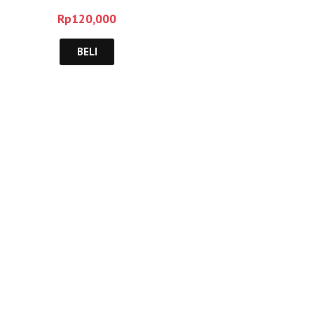
Dowshen, dkk
Rp
120,000
BELI