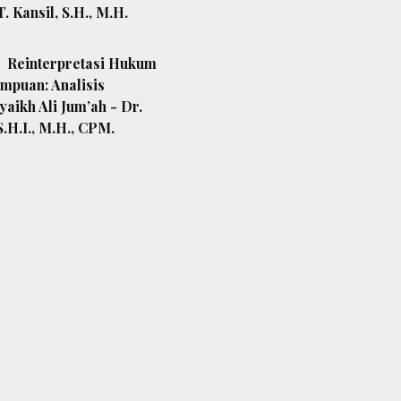
T. Kansil, S.H., M.H.
Reinterpretasi Hukum
mpuan: Analisis
aikh Ali Jum’ah - Dr.
S.H.I., M.H., CPM.