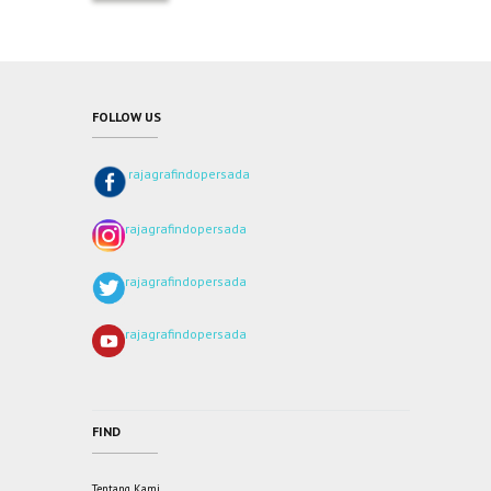
FOLLOW US
rajagrafindopersada
rajagrafindopersada
rajagrafindopersada
rajagrafindopersada
FIND
Tentang Kami