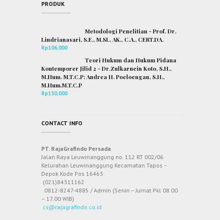
PRODUK
Metodologi Penelitian - Prof. Dr.
Lindrianasari, S.E., M.SI., AK., C.A., CERT.DA.
Rp
106,000
Teori Hukum dan Hukum Pidana
Kontemporer Jilid 2 - Dr.Zulkarnein Koto, S.H.,
M.Hum. M.T.C.P; Andrea H. Poeloengan, S.H.,
M.Hum.M.T.C.P
Rp
130,000
CONTACT INFO
PT. RajaGrafindo Persada
Jalan Raya Leuwinanggung no. 112 RT 002/06
Kelurahan Leuwinanggung Kecamatan Tapos –
Depok Kode Pos 16463
(021)84311162
0812-8247-4885 / Admin (Senin – Jumat Pkl 08.00
– 17.00 WIB)
cs@rajagrafindo.co.id