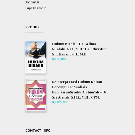
Konfimasi
Lupa Password
PRODUK
Hukum Bisnis - Dr. Wilma
Silalahi, S.H., M.H.; Dr. Christine
S.T. Kansil, S.H., M.H.
Rp
80,000
Reinterpretasi Hukum Khitan
Perempuan: Analisis
PemikiranSyaikh Ali Jum’ah - Dr.
Sri Aisyah, S.H.I., M.H., CPM.
Rp
105,000
CONTACT INFO