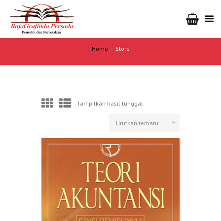
Home
Store
Tampilkan hasil tunggal