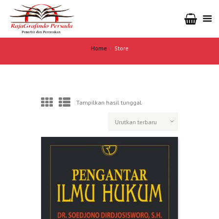
Home
Store
Tampilkan hasil tunggal