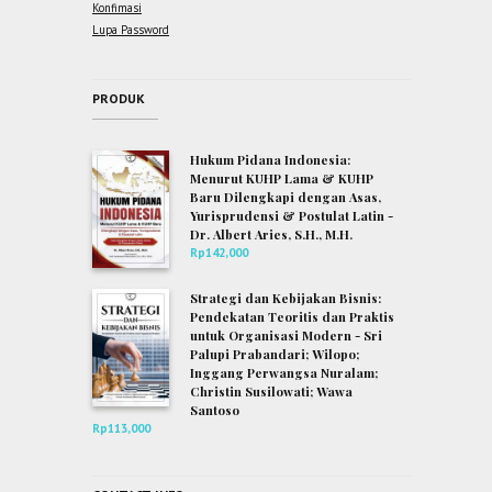
Konfimasi
Lupa Password
PRODUK
Hukum Pidana Indonesia:
Menurut KUHP Lama & KUHP
Baru Dilengkapi dengan Asas,
Yurisprudensi & Postulat Latin -
Dr. Albert Aries, S.H., M.H.
Rp
142,000
Strategi dan Kebijakan Bisnis:
Pendekatan Teoritis dan Praktis
untuk Organisasi Modern - Sri
Palupi Prabandari; Wilopo;
Inggang Perwangsa Nuralam;
Christin Susilowati; Wawa
Santoso
Rp
113,000