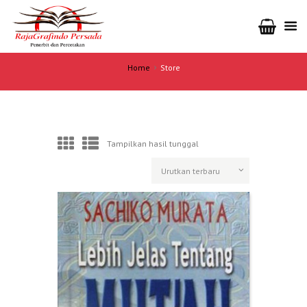
Home
Store
Tampilkan hasil tunggal