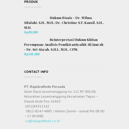
PRODUK
Hukum Bisnis - Dr. Wilma
Silalahi, S.H., M.H.; Dr. Christine S.T. Kansil, S.H.,
M.H.
Rp
80,000
Reinterpretasi Hukum Khitan
Perempuan: Analisis PemikiranSyaikh Ali Jum’ah
- Dr. Sri Aisyah, S.H.I., M.H., CPM.
Rp
105,000
CONTACT INFO
PT. RajaGrafindo Persada
Jalan Raya Leuwinanggung no. 112 RT 002/06
Kelurahan Leuwinanggung Kecamatan Tapos –
Depok Kode Pos 16463
(021)84311162
0812-8247-4885 / Admin (Senin – Jumat Pkl 08.00
– 17.00 WIB)
cs@rajagrafindo.co.id