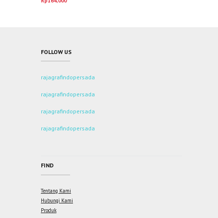
Rp
164,000
dari 5
FOLLOW US
rajagrafindopersada
rajagrafindopersada
rajagrafindopersada
rajagrafindopersada
FIND
Tentang Kami
Hubungi Kami
Produk