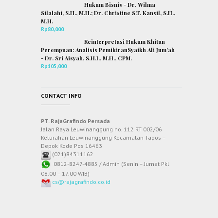
Hukum Bisnis - Dr. Wilma
Silalahi, S.H., M.H.; Dr. Christine S.T. Kansil, S.H.,
M.H.
Rp
80,000
Reinterpretasi Hukum Khitan
Perempuan: Analisis PemikiranSyaikh Ali Jum’ah
- Dr. Sri Aisyah, S.H.I., M.H., CPM.
Rp
105,000
CONTACT INFO
PT. RajaGrafindo Persada
Jalan Raya Leuwinanggung no. 112 RT 002/06
Kelurahan Leuwinanggung Kecamatan Tapos –
Depok Kode Pos 16463
(021)84311162
0812-8247-4885 / Admin (Senin – Jumat Pkl
08.00 – 17.00 WIB)
cs@rajagrafindo.co.id