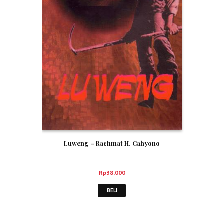
Luweng – Rachmat H. Cahyono
Rp
38,000
BELI