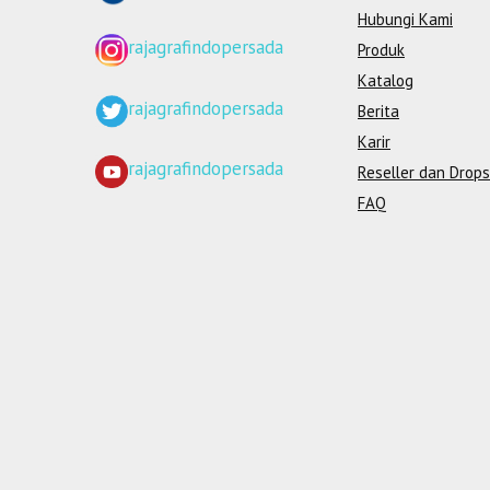
Hubungi Kami
rajagrafindopersada
Produk
Katalog
rajagrafindopersada
Berita
Karir
rajagrafindopersada
Reseller dan Drops
FAQ