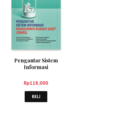
Pengantar Sistem
Informasi
Manajemen Rumah
Sakit – Putu Wuri,
Rp
118,000
dkk
BELI