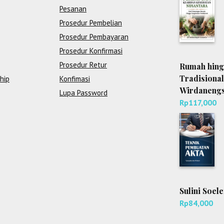
Pesanan
Prosedur Pembelian
Prosedur Pembayaran
Prosedur Konfirmasi
Prosedur Retur
Rumah hing
Tradisional
hip
Konfimasi
Wirdanengsi
Lupa Password
Rp
117,000
Sulini Soel
Rp
84,000