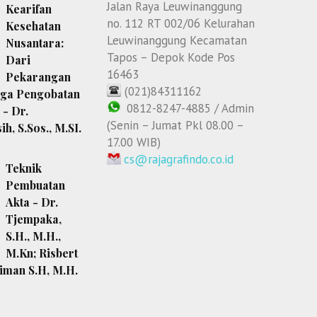
Jalan Raya Leuwinanggung
Kearifan
no. 112 RT 002/06 Kelurahan
Kesehatan
Leuwinanggung Kecamatan
Nusantara:
Tapos – Depok Kode Pos
Dari
16463
Pekarangan
(021)84311162
ga Pengobatan
0812-8247-4885 / Admin
 - Dr.
(Senin – Jumat Pkl 08.00 –
h, S.Sos., M.SI.
17.00 WIB)
cs@rajagrafindo.co.id
Teknik
Pembuatan
Akta - Dr.
Tjempaka,
S.H., M.H.,
M.Kn; Risbert
eiman S.H, M.H.