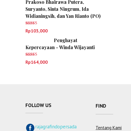
Prakoso Bhairawa Putera,
Suryanto, Sinta Ningrum, Ida
Widianingsih, dan Yan Rianto (PO)
Dinilai
5.00
Rp
103,000
dari 5
Penghayat
Kepercayaan - Winda Wijayanti
Dinilai
5.00
Rp
164,000
dari 5
FOLLOW US
FIND
rajagrafindopersada
Tentang Kami