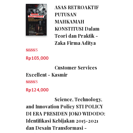
ASAS RETROAKTIF
PUTUSAN
MAHKAMAH
KONSTITUSI Dalam
Teori dan Praktik -
Zaka Firma Aditya
Dinilai
5.00
Rp
103,000
dari 5
Customer Services
Excellent - Kasmir
Dinilai
5.00
Rp
124,000
dari 5
Science, Technology,
and Innovation Policy STI POLICY
DI ERA PRESIDEN JOKO WIDODO:
Identifikasi Kebijakan 2015-2021
dan Desain Transformasi -