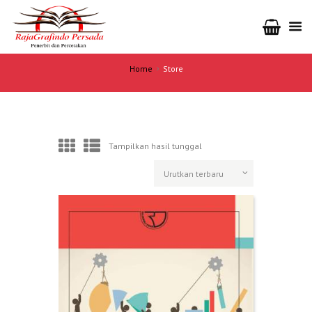
Home
Store
Tampilkan hasil tunggal