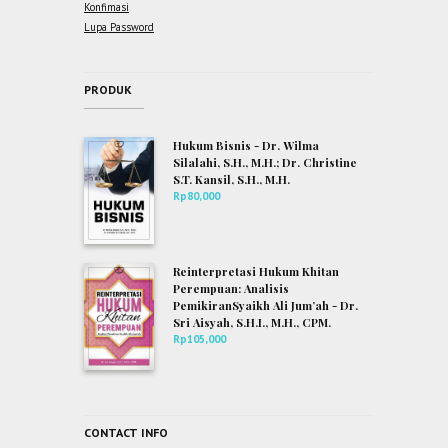
Konfimasi
Lupa Password
PRODUK
Hukum Bisnis - Dr. Wilma
Silalahi, S.H., M.H.; Dr. Christine
S.T. Kansil, S.H., M.H.
Rp
80,000
Reinterpretasi Hukum Khitan
Perempuan: Analisis
PemikiranSyaikh Ali Jum’ah - Dr.
Sri Aisyah, S.H.I., M.H., CPM.
Rp
105,000
CONTACT INFO