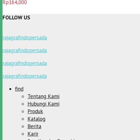
Dinilai
5.00
Rp
164,000
dari 5
FOLLOW US
rajagrafindopersada
rajagrafindopersada
rajagrafindopersada
rajagrafindopersada
find
Tentang Kami
Hubungi Kami
Produk
Katalog
Berita
Karir