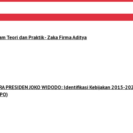
ori dan Praktik - Zaka Firma Aditya
 ERA PRESIDEN JOKO WIDODO: Identifikasi Kebijakan 2015-202
(PO)