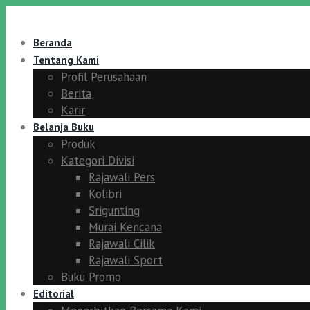
Beranda
Tentang Kami
Profil Perusahaan
Berita
Karir
Belanja Buku
Produk
Kategori Divisi
Rajawali Pers
Kolibri
Srigunting
Murai Kencana
Rajawali Cilik
Rajawali Sport
Buku Promo
Editorial