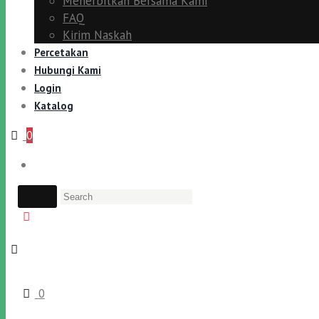
Menerbitkan Bersama Kami
FAQ
Kirim Naskah
Percetakan
Hubungi Kami
Login
Katalog
0
0