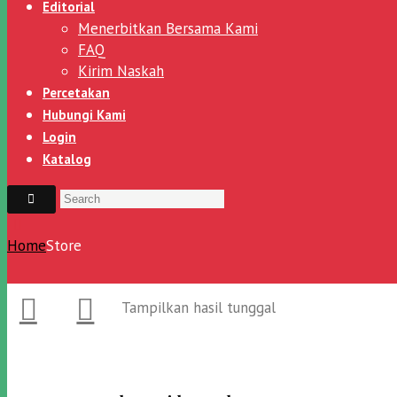
Editorial
Menerbitkan Bersama Kami
FAQ
Kirim Naskah
Percetakan
Hubungi Kami
Login
Katalog
Home
Store
Tampilkan hasil tunggal