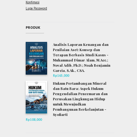
Konfimasi
Lupa Password
PRODUK
Analisis Laporan Keuangan dan
Penilaian Aset: Konsep dan
Terapan Berbasis Studi Kasus -
Muhammad Dimar Alam, M.Acc.;
Noval Adib, Ph.D.; Noah Benjamin
Garcia, S.Ak., CSA.
Rp
165,000
Hukum Pertambangan Mineral
dan Batu Bara: Aspek Hukum
Pengendalian Pencemaran dan
Perusakan Lingkungan Hidup
untuk Mewujudkan
Pembangunan Berkelanjutan -
Syofiarti
Rp
108,000