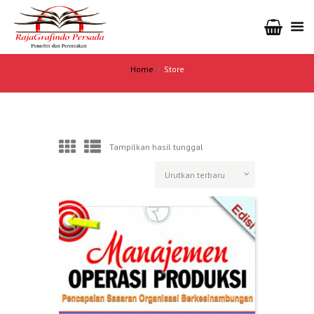
Home
Store
Tampilkan hasil tunggal