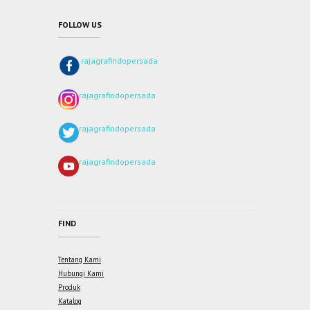
FOLLOW US
rajagrafindopersada
rajagrafindopersada
rajagrafindopersada
rajagrafindopersada
FIND
Tentang Kami
Hubungi Kami
Produk
Katalog