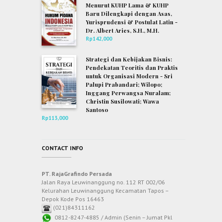
Menurut KUHP Lama & KUHP
Baru Dilengkapi dengan Asas,
Yurisprudensi & Postulat Latin -
Dr. Albert Aries, S.H., M.H.
Rp
142,000
Strategi dan Kebijakan Bisnis:
Pendekatan Teoritis dan Praktis
untuk Organisasi Modern - Sri
Palupi Prabandari; Wilopo;
Inggang Perwangsa Nuralam;
Christin Susilowati; Wawa
Santoso
Rp
113,000
CONTACT INFO
PT. RajaGrafindo Persada
Jalan Raya Leuwinanggung no. 112 RT 002/06
Kelurahan Leuwinanggung Kecamatan Tapos –
Depok Kode Pos 16463
(021)84311162
0812-8247-4885 / Admin (Senin – Jumat Pkl