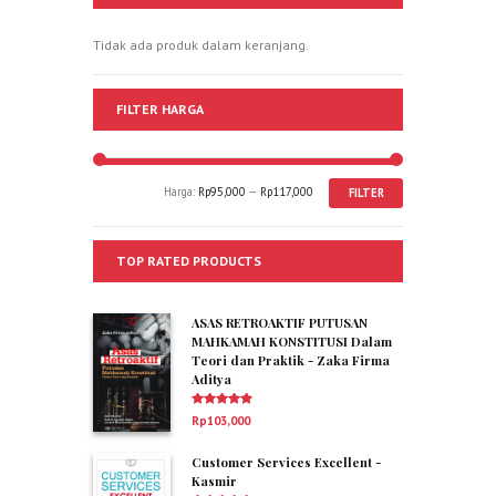
Tidak ada produk dalam keranjang.
FILTER HARGA
Harga:
Rp95,000
—
Rp117,000
FILTER
TOP RATED PRODUCTS
ASAS RETROAKTIF PUTUSAN
MAHKAMAH KONSTITUSI Dalam
Teori dan Praktik - Zaka Firma
Aditya
Dinilai
5.00
Rp
103,000
dari 5
Customer Services Excellent -
Kasmir