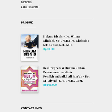
Konfimasi
Lupa Password
PRODUK
Hukum Bisnis - Dr. Wilma
Silalahi, S.H., M.H.; Dr. Christine
S.T. Kansil, S.H., M.H.
Rp
80,000
Reinterpretasi Hukum Khitan
Perempuan: Analisis
PemikiranSyaikh Ali Jum’ah - Dr.
Sri Aisyah, S.H.I., M.H., CPM.
Rp
105,000
CONTACT INFO