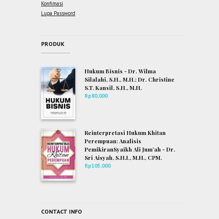
Konfimasi
Lupa Password
PRODUK
Hukum Bisnis - Dr. Wilma
Silalahi, S.H., M.H.; Dr. Christine
S.T. Kansil, S.H., M.H.
Rp
80,000
Reinterpretasi Hukum Khitan
Perempuan: Analisis
PemikiranSyaikh Ali Jum’ah - Dr.
Sri Aisyah, S.H.I., M.H., CPM.
Rp
105,000
CONTACT INFO