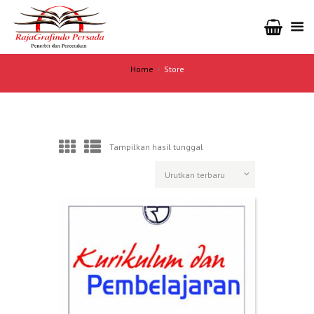
Home
Store
Tampilkan hasil tunggal