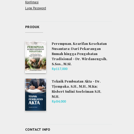
Konfimasi
Lupa Password
PRODUK
Perempuan, Kearifan Kesehatan
Nusantara: Dari Pekarangan
Rumah hingga Pengobatan
Tradisional - Dr. Wirdanengsih,
S.Sos., M.SI.
Rp
117,000
Teknik Pembuatan Akta - Dr.
Tjempaka, S.H., M.H., M.Kn;
Risbert Sulini Soeleiman S.H,
M.H.
Rp
84,000
CONTACT INFO