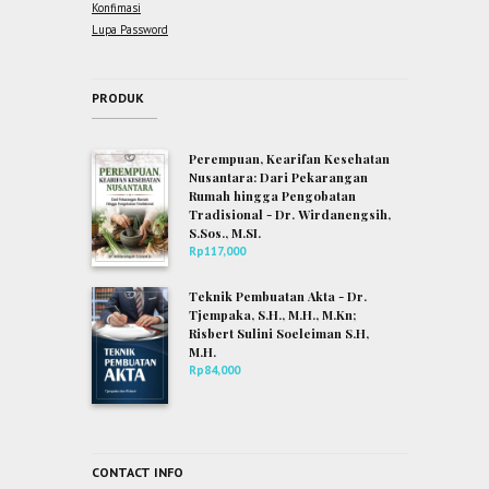
Konfimasi
Lupa Password
PRODUK
Perempuan, Kearifan Kesehatan
Nusantara: Dari Pekarangan
Rumah hingga Pengobatan
Tradisional - Dr. Wirdanengsih,
S.Sos., M.SI.
Rp
117,000
Teknik Pembuatan Akta - Dr.
Tjempaka, S.H., M.H., M.Kn;
Risbert Sulini Soeleiman S.H,
M.H.
Rp
84,000
CONTACT INFO