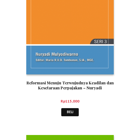
Reformasi Menuju Terwujudnya Keadilan dan
Kesetaraan Perpajakan – Nuryadi
Rp
115,000
BELI