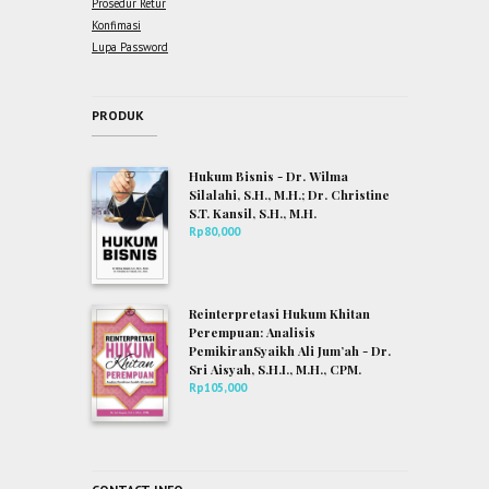
Prosedur Retur
Konfimasi
Lupa Password
PRODUK
Hukum Bisnis - Dr. Wilma
Silalahi, S.H., M.H.; Dr. Christine
S.T. Kansil, S.H., M.H.
Rp
80,000
Reinterpretasi Hukum Khitan
Perempuan: Analisis
PemikiranSyaikh Ali Jum’ah - Dr.
Sri Aisyah, S.H.I., M.H., CPM.
Rp
105,000