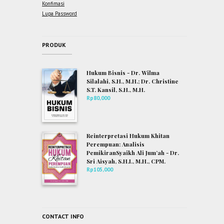
Konfimasi
Lupa Password
PRODUK
Hukum Bisnis - Dr. Wilma
Silalahi, S.H., M.H.; Dr. Christine
S.T. Kansil, S.H., M.H.
Rp
80,000
Reinterpretasi Hukum Khitan
Perempuan: Analisis
PemikiranSyaikh Ali Jum’ah - Dr.
Sri Aisyah, S.H.I., M.H., CPM.
Rp
105,000
CONTACT INFO