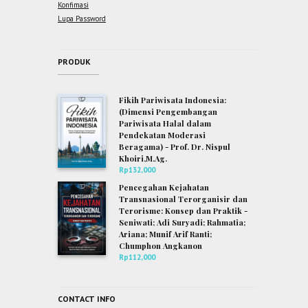
Konfimasi
Lupa Password
PRODUK
Fikih Pariwisata Indonesia:
(Dimensi Pengembangan
Pariwisata Halal dalam
Pendekatan Moderasi
Beragama) - Prof. Dr. Nispul
Khoiri,M.Ag.
Rp
132,000
Pencegahan Kejahatan
Transnasional Terorganisir dan
Terorisme: Konsep dan Praktik -
Seniwati; Adi Suryadi; Rahmatia;
Ariana; Munif Arif Ranti;
Chumphon Angkanon
Rp
112,000
CONTACT INFO