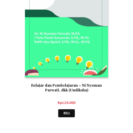
Belajar dan Pembelajaran – Ni Nyoman
Parwati, dkk (Undiksha)
Rp
120,000
BELI