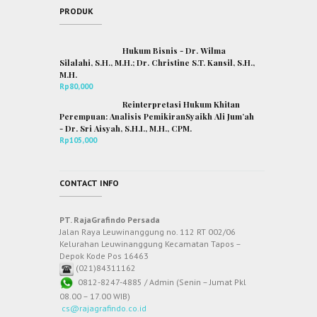
PRODUK
Hukum Bisnis - Dr. Wilma
Silalahi, S.H., M.H.; Dr. Christine S.T. Kansil, S.H.,
M.H.
Rp
80,000
Reinterpretasi Hukum Khitan
Perempuan: Analisis PemikiranSyaikh Ali Jum’ah
- Dr. Sri Aisyah, S.H.I., M.H., CPM.
Rp
105,000
CONTACT INFO
PT. RajaGrafindo Persada
Jalan Raya Leuwinanggung no. 112 RT 002/06
Kelurahan Leuwinanggung Kecamatan Tapos –
Depok Kode Pos 16463
(021)84311162
0812-8247-4885 / Admin (Senin – Jumat Pkl
08.00 – 17.00 WIB)
cs@rajagrafindo.co.id