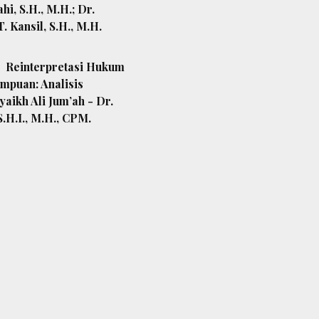
hi, S.H., M.H.; Dr.
T. Kansil, S.H., M.H.
Reinterpretasi Hukum
mpuan: Analisis
aikh Ali Jum’ah - Dr.
S.H.I., M.H., CPM.