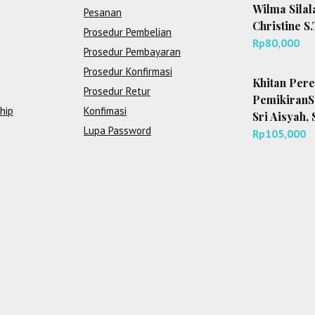
Wilma Silala
Pesanan
Christine S.
Prosedur Pembelian
Rp
80,000
Prosedur Pembayaran
Prosedur Konfirmasi
Khitan Pere
Prosedur Retur
PemikiranSy
hip
Konfimasi
Sri Aisyah, 
Lupa Password
Rp
105,000