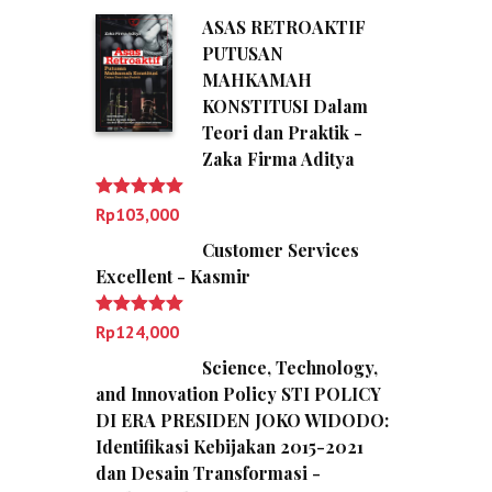
ASAS RETROAKTIF
PUTUSAN
MAHKAMAH
KONSTITUSI Dalam
Teori dan Praktik -
Zaka Firma Aditya
Dinilai
5.00
Rp
103,000
dari 5
Customer Services
Excellent - Kasmir
Dinilai
5.00
Rp
124,000
dari 5
Science, Technology,
and Innovation Policy STI POLICY
DI ERA PRESIDEN JOKO WIDODO:
Identifikasi Kebijakan 2015-2021
dan Desain Transformasi -