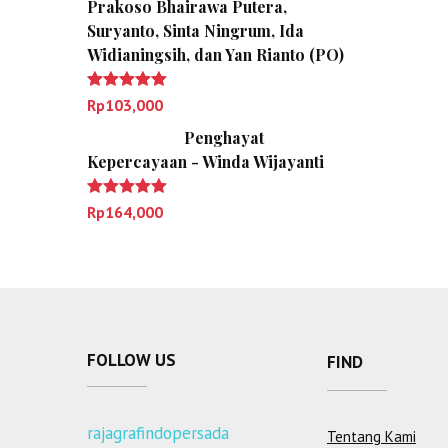
Prakoso Bhairawa Putera,
Suryanto, Sinta Ningrum, Ida
Widianingsih, dan Yan Rianto (PO)
Dinilai
5.00
Rp
103,000
dari 5
Penghayat
Kepercayaan - Winda Wijayanti
Dinilai
5.00
Rp
164,000
dari 5
FOLLOW US
FIND
rajagrafindopersada
Tentang Kami