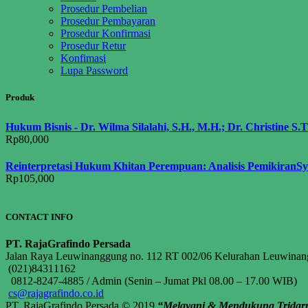
Prosedur Pembelian
Prosedur Pembayaran
Prosedur Konfirmasi
Prosedur Retur
Konfimasi
Lupa Password
Produk
Hukum Bisnis - Dr. Wilma Silalahi, S.H., M.H.; Dr. Christine S.T
Rp
80,000
Reinterpretasi Hukum Khitan Perempuan: Analisis PemikiranSyai
Rp
105,000
CONTACT INFO
PT. RajaGrafindo Persada
Jalan Raya Leuwinanggung no. 112 RT 002/06 Kelurahan Leuwina
(021)84311162
0812-8247-4885 / Admin (Senin – Jumat Pkl 08.00 – 17.00 WIB)
cs@rajagrafindo.co.id
PT. RajaGrafindo Persada © 2019
“Melayani & Mendukung Tridar