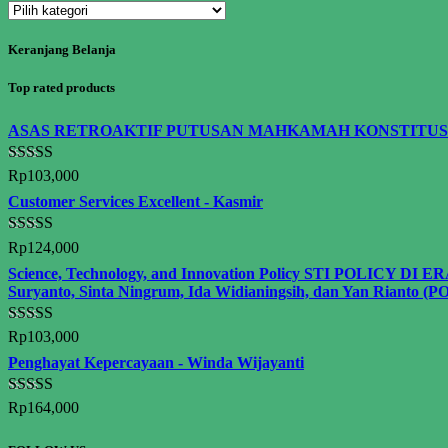
Keranjang Belanja
Top rated products
ASAS RETROAKTIF PUTUSAN MAHKAMAH KONSTITUSI Dalam 
Dinilai
5.00
Rp
103,000
dari 5
Customer Services Excellent - Kasmir
Dinilai
5.00
Rp
124,000
dari 5
Science, Technology, and Innovation Policy STI POLICY DI E
Suryanto, Sinta Ningrum, Ida Widianingsih, dan Yan Rianto (PO
Dinilai
5.00
Rp
103,000
dari 5
Penghayat Kepercayaan - Winda Wijayanti
Dinilai
5.00
Rp
164,000
dari 5