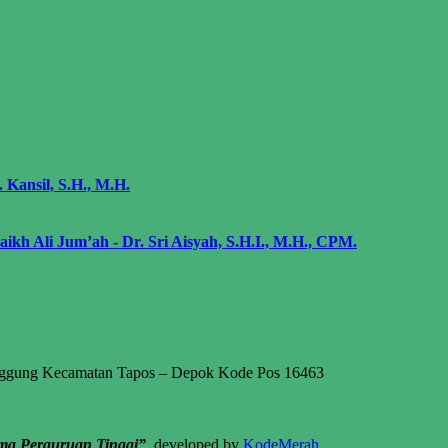
. Kansil, S.H., M.H.
kh Ali Jum’ah - Dr. Sri Aisyah, S.H.I., M.H., CPM.
nggung Kecamatan Tapos – Depok Kode Pos 16463
ma Perguruan Tinggi”
developed by
KodeMerah