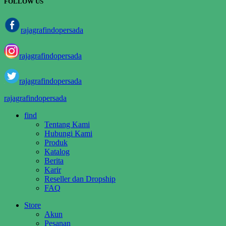
FOLLOW US
rajagrafindopersada
rajagrafindopersada
rajagrafindopersada
rajagrafindopersada
find
Tentang Kami
Hubungi Kami
Produk
Katalog
Berita
Karir
Reseller dan Dropship
FAQ
Store
Akun
Pesanan