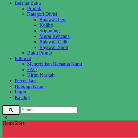
Belanja Buku
Produk
Kategori Divisi
Rajawali Pers
Kolibri
Srigunting
Murai Kencana
Rajawali Cilik
Rajawali Sport
Buku Promo
Editorial
Menerbitkan Bersama Kami
FAQ
Kirim Naskah
Percetakan
Hubungi Kami
Login
Katalog
Home
Store