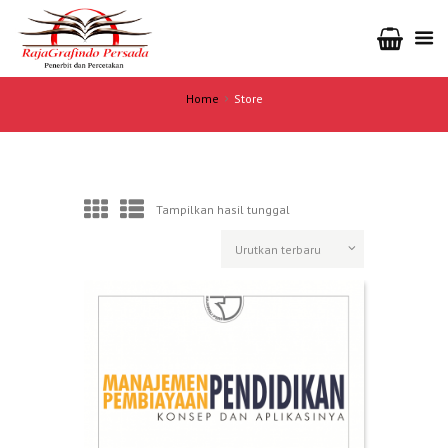
Home
Store
Tampilkan hasil tunggal