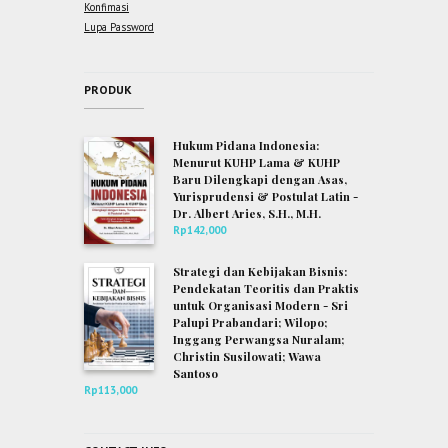
Konfimasi
Lupa Password
PRODUK
Hukum Pidana Indonesia:
Menurut KUHP Lama & KUHP
Baru Dilengkapi dengan Asas,
Yurisprudensi & Postulat Latin -
Dr. Albert Aries, S.H., M.H.
Rp
142,000
Strategi dan Kebijakan Bisnis:
Pendekatan Teoritis dan Praktis
untuk Organisasi Modern - Sri
Palupi Prabandari; Wilopo;
Inggang Perwangsa Nuralam;
Christin Susilowati; Wawa
Santoso
Rp
113,000