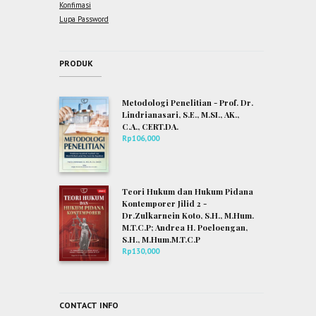
Konfimasi
Lupa Password
PRODUK
Metodologi Penelitian - Prof. Dr.
Lindrianasari, S.E., M.SI., AK.,
C.A., CERT.DA.
Rp
106,000
Teori Hukum dan Hukum Pidana
Kontemporer Jilid 2 -
Dr.Zulkarnein Koto, S.H., M.Hum.
M.T.C.P; Andrea H. Poeloengan,
S.H., M.Hum.M.T.C.P
Rp
130,000
CONTACT INFO