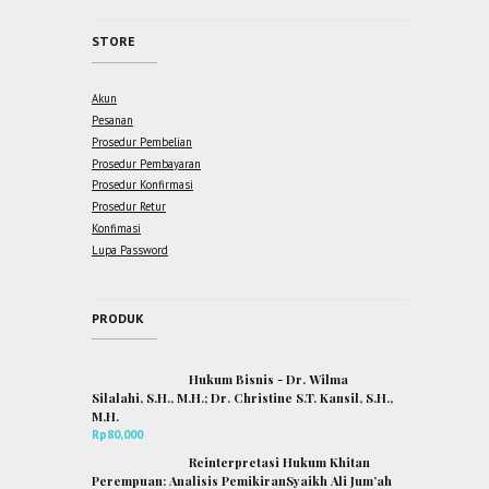
STORE
Akun
Pesanan
Prosedur Pembelian
Prosedur Pembayaran
Prosedur Konfirmasi
Prosedur Retur
Konfimasi
Lupa Password
PRODUK
Hukum Bisnis - Dr. Wilma
Silalahi, S.H., M.H.; Dr. Christine S.T. Kansil, S.H.,
M.H.
Rp
80,000
Reinterpretasi Hukum Khitan
Perempuan: Analisis PemikiranSyaikh Ali Jum’ah