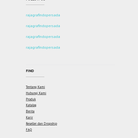
rajagrafindopersada
rajagrafindopersada
rajagrafindopersada
rajagrafindopersada
FIND
Tentang Kami
Hubungi Kami
Produk
Katalog
Berita
Karir
Reseller dan Dropship
FAQ