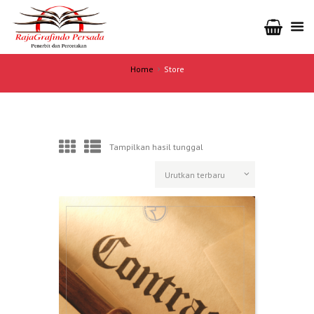
Home
Store
Tampilkan hasil tunggal