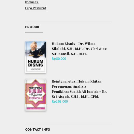
Konfimasi
Lupa Password
PRODUK
Hukum Bisnis - Dr. Wilma
Silalahi, S.H., M.H.; Dr. Christine
S.T. Kansil, S.H., M.H.
Rp
80,000
Reinterpretasi Hukum Khitan
Perempuan: Analisis
PemikiranSyaikh Ali Jum’ah - Dr.
Sri Aisyah, S.H.I., M.H., CPM.
Rp
105,000
CONTACT INFO