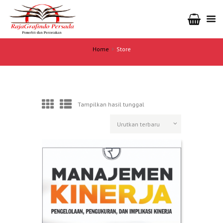
Home
Store
Tampilkan hasil tunggal