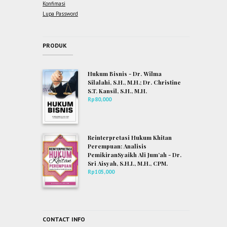
Konfimasi
Lupa Password
PRODUK
Hukum Bisnis - Dr. Wilma
Silalahi, S.H., M.H.; Dr. Christine
S.T. Kansil, S.H., M.H.
Rp
80,000
Reinterpretasi Hukum Khitan
Perempuan: Analisis
PemikiranSyaikh Ali Jum’ah - Dr.
Sri Aisyah, S.H.I., M.H., CPM.
Rp
105,000
CONTACT INFO