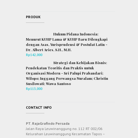
PRODUK
Hukum Pidana Indonesia:
Menurut KUHP Lama & KUHP Baru Dilengkapi
dengan Asas, Yurisprudensi & Postulat Latin -
Dr. Albert Aries, S.H., M.H.
Rp
142,000
Strategi dan Kebijakan Bisnis:
Pendekatan Teoritis dan Praktis untuk
Organisasi Modern - Sri Palupi Prabandari;
Wilopo; Inggang Perwangsa Nuralam; Christin
Susilowati; Wawa Santoso
Rp
113,000
CONTACT INFO
PT. RajaGrafindo Persada
Jalan Raya Leuwinanggung no. 112 RT 002/06
Kelurahan Leuwinanggung Kecamatan Tapos –