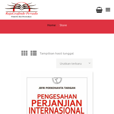
Home
Store
Tampilkan hasil tunggal