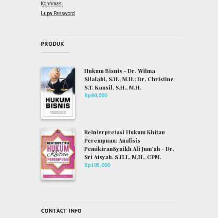
Konfimasi
Lupa Password
PRODUK
Hukum Bisnis - Dr. Wilma
Silalahi, S.H., M.H.; Dr. Christine
S.T. Kansil, S.H., M.H.
Rp
80,000
Reinterpretasi Hukum Khitan
Perempuan: Analisis
PemikiranSyaikh Ali Jum’ah - Dr.
Sri Aisyah, S.H.I., M.H., CPM.
Rp
105,000
CONTACT INFO