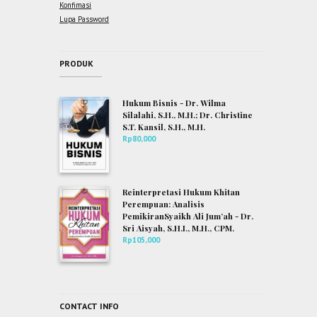
Konfimasi
Lupa Password
PRODUK
Hukum Bisnis - Dr. Wilma
Silalahi, S.H., M.H.; Dr. Christine
S.T. Kansil, S.H., M.H.
Rp
80,000
Reinterpretasi Hukum Khitan
Perempuan: Analisis
PemikiranSyaikh Ali Jum’ah - Dr.
Sri Aisyah, S.H.I., M.H., CPM.
Rp
105,000
CONTACT INFO