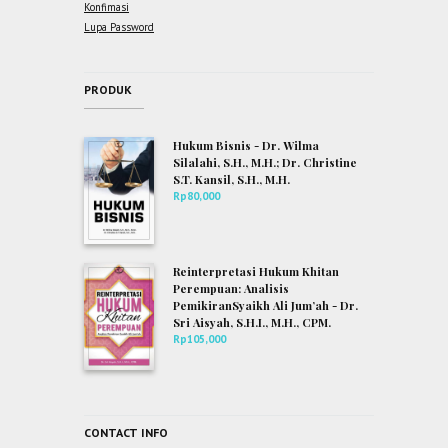
Konfimasi
Lupa Password
PRODUK
Hukum Bisnis - Dr. Wilma
Silalahi, S.H., M.H.; Dr. Christine
S.T. Kansil, S.H., M.H.
Rp
80,000
Reinterpretasi Hukum Khitan
Perempuan: Analisis
PemikiranSyaikh Ali Jum’ah - Dr.
Sri Aisyah, S.H.I., M.H., CPM.
Rp
105,000
CONTACT INFO