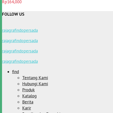
Dinilai
5.00
Rp
164,000
dari 5
FOLLOW US
rajagrafindopersada
rajagrafindopersada
rajagrafindopersada
rajagrafindopersada
find
Tentang Kami
Hubungi Kami
Produk
Katalog
Berita
Karir