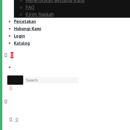
Menerbitkan Bersama Kami
FAQ
Kirim Naskah
Percetakan
Hubungi Kami
Login
Katalog
0
0