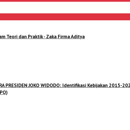
ori dan Praktik - Zaka Firma Aditya
 ERA PRESIDEN JOKO WIDODO: Identifikasi Kebijakan 2015-202
(PO)