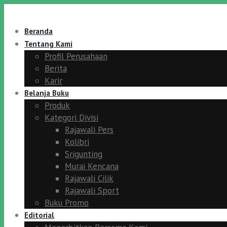
Beranda
Tentang Kami
Profil Perusahaan
Berita
Karir
Belanja Buku
Produk
Kategori Divisi
Rajawali Pers
Kolibri
Srigunting
Murai Kencana
Rajawali Cilik
Rajawali Sport
Buku Promo
Editorial