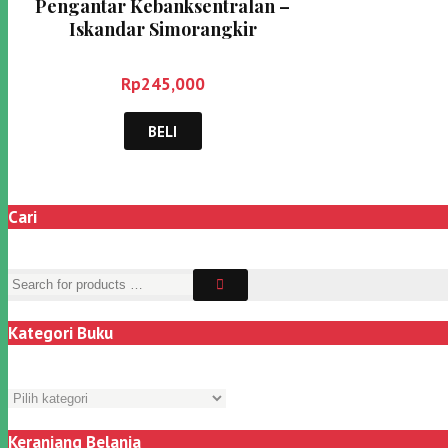
Pengantar Kebanksentralan –
Iskandar Simorangkir
Rp
245,000
BELI
Cari
Kategori Buku
Keranjang Belanja