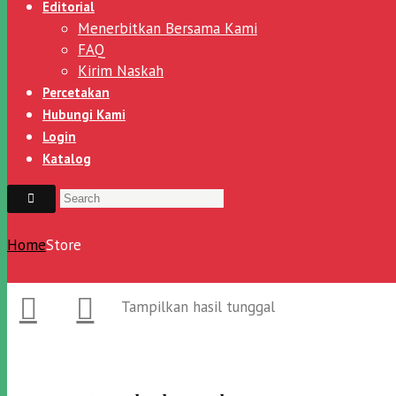
Editorial
Menerbitkan Bersama Kami
FAQ
Kirim Naskah
Percetakan
Hubungi Kami
Login
Katalog
Home
Store
Tampilkan hasil tunggal