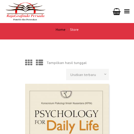
Home
Store
Tampilkan hasil tunggal