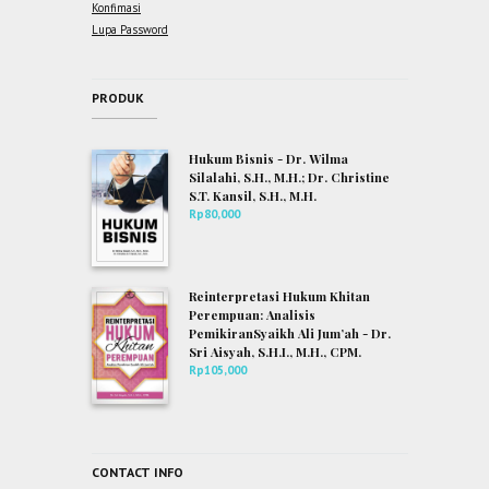
Konfimasi
Lupa Password
PRODUK
Hukum Bisnis - Dr. Wilma
Silalahi, S.H., M.H.; Dr. Christine
S.T. Kansil, S.H., M.H.
Rp
80,000
Reinterpretasi Hukum Khitan
Perempuan: Analisis
PemikiranSyaikh Ali Jum’ah - Dr.
Sri Aisyah, S.H.I., M.H., CPM.
Rp
105,000
CONTACT INFO