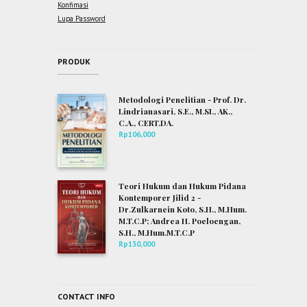
Konfimasi
Lupa Password
PRODUK
Metodologi Penelitian - Prof. Dr.
Lindrianasari, S.E., M.SI., AK.,
C.A., CERT.DA.
Rp
106,000
Teori Hukum dan Hukum Pidana
Kontemporer Jilid 2 -
Dr.Zulkarnein Koto, S.H., M.Hum.
M.T.C.P; Andrea H. Poeloengan,
S.H., M.Hum.M.T.C.P
Rp
130,000
CONTACT INFO