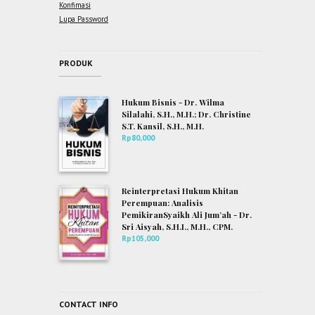
Konfimasi
Lupa Password
PRODUK
Hukum Bisnis - Dr. Wilma
Silalahi, S.H., M.H.; Dr. Christine
S.T. Kansil, S.H., M.H.
Rp
80,000
Reinterpretasi Hukum Khitan
Perempuan: Analisis
PemikiranSyaikh Ali Jum’ah - Dr.
Sri Aisyah, S.H.I., M.H., CPM.
Rp
105,000
CONTACT INFO