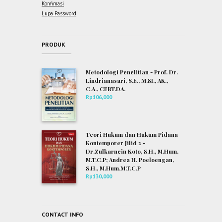
Konfimasi
Lupa Password
PRODUK
Metodologi Penelitian - Prof. Dr.
Lindrianasari, S.E., M.SI., AK.,
C.A., CERT.DA.
Rp
106,000
Teori Hukum dan Hukum Pidana
Kontemporer Jilid 2 -
Dr.Zulkarnein Koto, S.H., M.Hum.
M.T.C.P; Andrea H. Poeloengan,
S.H., M.Hum.M.T.C.P
Rp
130,000
CONTACT INFO