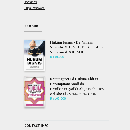
Konfimasi
Lupa Password
PRODUK
Hukum Bisnis - Dr. Wilma
Silalahi, S.H., M.H.; Dr. Christine
S.T. Kansil, S.H., M.H.
Rp
80,000
Reinterpretasi Hukum Khitan
Perempuan: Analisis
PemikiranSyaikh Ali Jum’ah - Dr.
Sri Aisyah, S.H.I., M.H., CPM.
Rp
105,000
CONTACT INFO