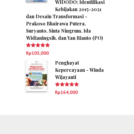
WIDODO: Identifikasi
Kebijakan 2015-2021
dan Desain Transformasi -
Prakoso Bhairawa Putera,
Suryanto, Sinta Ningrum, Ida
Widianingsih, dan Yan Rianto (PO)
Dinilai
5.00
Rp
103,000
dari 5
Penghayat
Kepercayaan - Winda
Wijayanti
Dinilai
5.00
Rp
164,000
dari 5