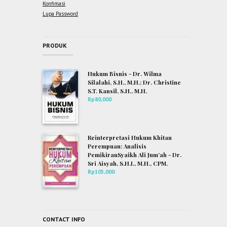
Konfimasi
Lupa Password
PRODUK
Hukum Bisnis - Dr. Wilma
Silalahi, S.H., M.H.; Dr. Christine
S.T. Kansil, S.H., M.H.
Rp
80,000
Reinterpretasi Hukum Khitan
Perempuan: Analisis
PemikiranSyaikh Ali Jum’ah - Dr.
Sri Aisyah, S.H.I., M.H., CPM.
Rp
105,000
CONTACT INFO