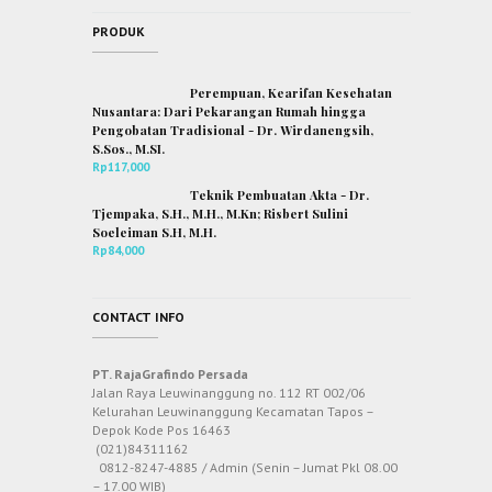
PRODUK
Perempuan, Kearifan Kesehatan
Nusantara: Dari Pekarangan Rumah hingga
Pengobatan Tradisional - Dr. Wirdanengsih,
S.Sos., M.SI.
Rp
117,000
Teknik Pembuatan Akta - Dr.
Tjempaka, S.H., M.H., M.Kn; Risbert Sulini
Soeleiman S.H, M.H.
Rp
84,000
CONTACT INFO
PT. RajaGrafindo Persada
Jalan Raya Leuwinanggung no. 112 RT 002/06
Kelurahan Leuwinanggung Kecamatan Tapos –
Depok Kode Pos 16463
(021)84311162
0812-8247-4885 / Admin (Senin – Jumat Pkl 08.00
– 17.00 WIB)