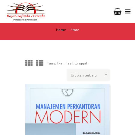
Home
Store
Tampilkan hasil tunggal