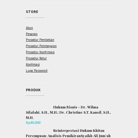
STORE
Akun
Pesanan
Prosedur Pembelian
Prosedur Pembayaran
Prosedur Konfirmasi
Prosedur Retur
Konfimasi
Lupa Password
PRODUK
Hukum Bisnis - Dr. Wilma
Silalahi, S.H., M.H.; Dr. Christine S.T. Kansil, S.H.,
M.H.
Rp
80,000
Reinterpretasi Hukum Khitan
Perempuan: Analisis PemikiranSyaikh Ali Jum’ah