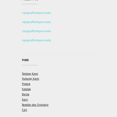
rajagrafindopersada
rajagrafindopersada
rajagrafindopersada
rajagrafindopersada
FIND
Tentang Kami
Hubungi Kami
Produk
Katalog
Berita
Karir
Reseller dan Dropship
FAQ