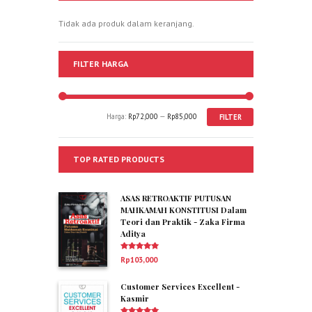
Tidak ada produk dalam keranjang.
FILTER HARGA
Harga:
Rp72,000
—
Rp85,000
FILTER
TOP RATED PRODUCTS
ASAS RETROAKTIF PUTUSAN
MAHKAMAH KONSTITUSI Dalam
Teori dan Praktik - Zaka Firma
Aditya
Dinilai
5.00
Rp
103,000
dari 5
Customer Services Excellent -
Kasmir