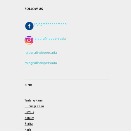
FOLLOW US
rajagrafindopersada
rajagrafindopersada
rajagrafindopersada
rajagrafindopersada
FIND
Tentang Kami
Hubungi Kami
Produk
Katalog
Berita
Karir