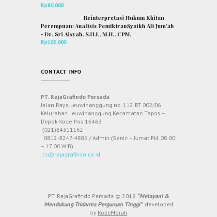
Rp
80,000
Reinterpretasi Hukum Khitan
Perempuan: Analisis PemikiranSyaikh Ali Jum’ah
- Dr. Sri Aisyah, S.H.I., M.H., CPM.
Rp
105,000
CONTACT INFO
PT. RajaGrafindo Persada
Jalan Raya Leuwinanggung no. 112 RT 002/06
Kelurahan Leuwinanggung Kecamatan Tapos –
Depok Kode Pos 16463
(021)84311162
0812-8247-4885 / Admin (Senin – Jumat Pkl 08.00
– 17.00 WIB)
cs@rajagrafindo.co.id
PT. RajaGrafindo Persada © 2019
“Melayani &
Mendukung Tridarma Perguruan Tinggi”
developed
by
KodeMerah