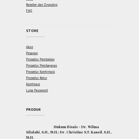
Reseller dan Dropship
FAQ
STORE
Akun
Pesanan
Prosedur Pembelian
Prosedur Pembayaran
Prosedur Konfirmasi
Prosedur Retur
Konfimasi
Lupa Password
PRODUK
Hukum Bisnis - Dr. Wilma
Silalahi, S.H., M.H.; Dr. Christine S.T. Kansil, S.H.,
M.H.