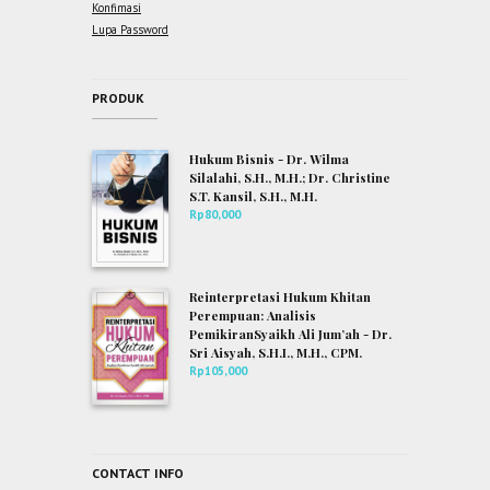
Konfimasi
Lupa Password
PRODUK
Hukum Bisnis - Dr. Wilma
Silalahi, S.H., M.H.; Dr. Christine
S.T. Kansil, S.H., M.H.
Rp
80,000
Reinterpretasi Hukum Khitan
Perempuan: Analisis
PemikiranSyaikh Ali Jum’ah - Dr.
Sri Aisyah, S.H.I., M.H., CPM.
Rp
105,000
CONTACT INFO