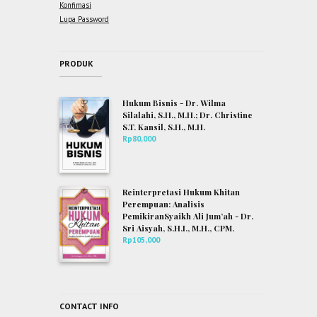
Konfimasi
Lupa Password
PRODUK
Hukum Bisnis - Dr. Wilma
Silalahi, S.H., M.H.; Dr. Christine
S.T. Kansil, S.H., M.H.
Rp
80,000
Reinterpretasi Hukum Khitan
Perempuan: Analisis
PemikiranSyaikh Ali Jum’ah - Dr.
Sri Aisyah, S.H.I., M.H., CPM.
Rp
105,000
CONTACT INFO