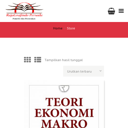
Home
Store
Tampilkan hasil tunggal