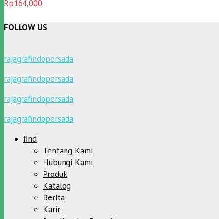
Dinilai
5.00
Rp
164,000
dari 5
FOLLOW US
rajagrafindopersada
rajagrafindopersada
rajagrafindopersada
rajagrafindopersada
find
Tentang Kami
Hubungi Kami
Produk
Katalog
Berita
Karir