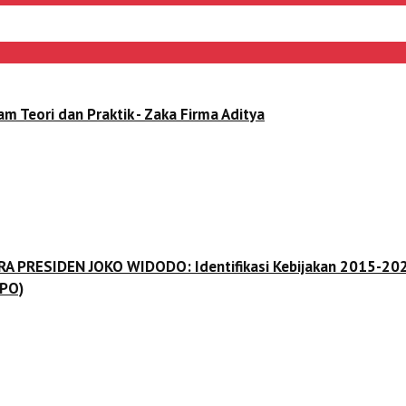
ori dan Praktik - Zaka Firma Aditya
 ERA PRESIDEN JOKO WIDODO: Identifikasi Kebijakan 2015-202
(PO)