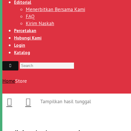
Editorial
Menerbitkan Bersama Kami
FAQ
Kirim Naskah
Percetakan
Hubungi Kami
Login
Katalog
Home
Store
Tampilkan hasil tunggal