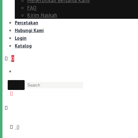
Menerbitkan Bersama Kami
FAQ
Kirim Naskah
Percetakan
Hubungi Kami
Login
Katalog
0
0