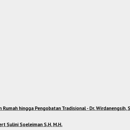
Rumah hingga Pengobatan Tradisional - Dr. Wirdanengsih, S.
ert Sulini Soeleiman S.H, M.H.