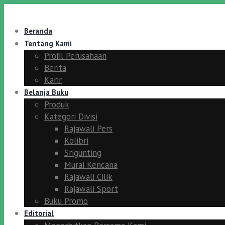
Beranda
Tentang Kami
Profil Perusahaan
Berita
Karir
Belanja Buku
Produk
Kategori Divisi
Rajawali Pers
Kolibri
Srigunting
Murai Kencana
Rajawali Cilik
Rajawali Sport
Buku Promo
Editorial