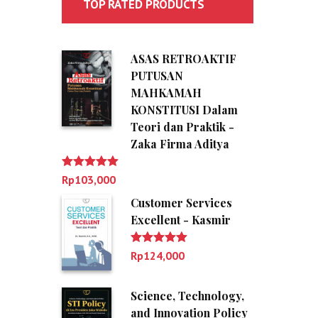
TOP RATED PRODUCTS
ASAS RETROAKTIF
PUTUSAN
MAHKAMAH
KONSTITUSI Dalam
Teori dan Praktik -
Zaka Firma Aditya
Dinilai
5.00
Rp
103,000
dari 5
Customer Services
Excellent - Kasmir
Dinilai
5.00
Rp
124,000
dari 5
Science, Technology,
and Innovation Policy