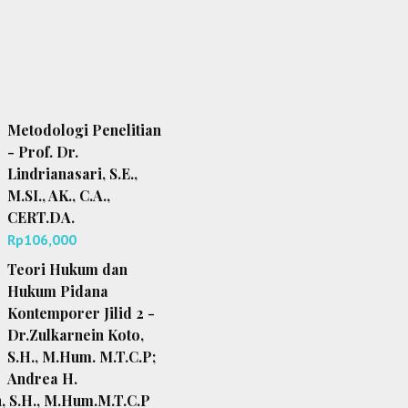
Metodologi Penelitian
- Prof. Dr.
Lindrianasari, S.E.,
M.SI., AK., C.A.,
CERT.DA.
Rp
106,000
Teori Hukum dan
Hukum Pidana
Kontemporer Jilid 2 -
Dr.Zulkarnein Koto,
S.H., M.Hum. M.T.C.P;
Andrea H.
, S.H., M.Hum.M.T.C.P