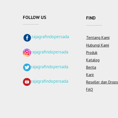
FOLLOW US
FIND
rajagrafindopersada
Tentang Kami
Hubungi Kami
rajagrafindopersada
Produk
Katalog
rajagrafindopersada
Berita
Karir
rajagrafindopersada
Reseller dan Drops
FAQ