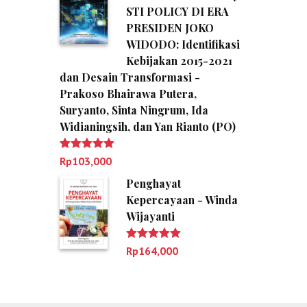
STI POLICY DI ERA
PRESIDEN JOKO
WIDODO: Identifikasi
Kebijakan 2015-2021
dan Desain Transformasi -
Prakoso Bhairawa Putera,
Suryanto, Sinta Ningrum, Ida
Widianingsih, dan Yan Rianto (PO)
Dinilai
5.00
Rp
103,000
dari 5
Penghayat
Kepercayaan - Winda
Wijayanti
Dinilai
5.00
Rp
164,000
dari 5